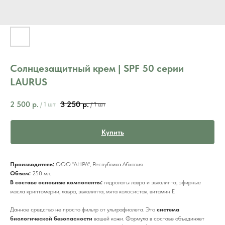
Солнцезащитный крем | SPF 50 серии
LAURUS
2 500
р.
3 250
р.
/
1 шт
/
1 шт
Купить
Производитель:
ООО "АНРА", Республика Абхазия
Объем:
250 мл.
В составе основные компоненты:
гидролаты лавра и эвкалипта, эфирные
масла криптомерии, лавра, эвкалипта, мята колосистая, витамин Е
Данное средство не просто фильтр от ультрафиолета. Это
система
биологической безопасности
вашей кожи. Формула в составе объединяет