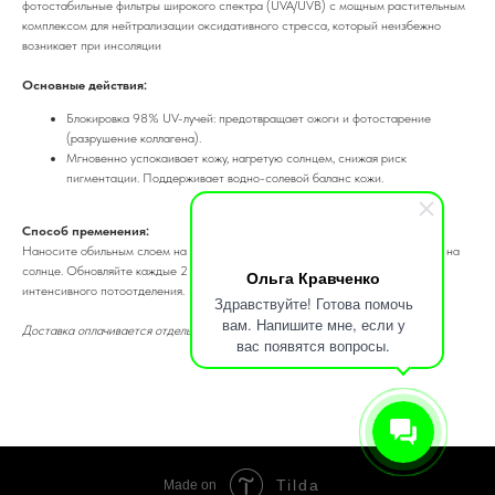
фотостабильные фильтры широкого спектра (UVA/UVB) с мощным растительным
комплексом для нейтрализации оксидативного стресса, который неизбежно
возникает при инсоляции
Основные действия:
Блокировка 98% UV-лучей: предотвращает ожоги и фотостарение
(разрушение коллагена).
Мгновенно успокаивает кожу, нагретую солнцем, снижая риск
пигментации. Поддерживает водно-солевой баланс кожи.
Способ пременения:
Наносите обильным слоем на сухую кожу лица и тела за 15 минут до выхода на
солнце. Обновляйте каждые 2 часа, а также сразу после купания или
Ольга Кравченко
интенсивного потоотделения.
Здравствуйте! Готова помочь
вам. Напишите мне, если у
Доставка оплачивается отдельно
вас появятся вопросы.
Tilda
Made on